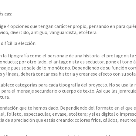
sicas:
lige 4 opciones que tengan carácter propio, pensando en para quién
vido, divertido, antiguo, vanguardista, etcétera.
ifícil la elección.
 la tipografía como el personaje de una historia: el protagonista
onducta; por otro lado, el antagonista es seductor, pone el tono á
ensaje pues se sale de lo monótono. Dependiendo de su función co
s y líneas, deberá contar esa historia y crear ese efecto con su sola
stablece categorías para cada tipografía del proyecto. No se usa l
 para el mensaje secundario o cuerpo de texto. Así que las jerarquía
tura.
endación que te hemos dado. Dependiendo del formato en el que 
l, folleto, espectacular, envase, etcétera; y si es digital o impreso
ia de apreciación que estás creando: colores fríos, cálidos, neutros