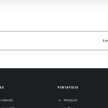
Lo
TES
PORTAFOLIO
n Valentín
Whirlpool