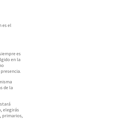
 es el
 siempre es
lgido en la
mo
 presencia.
a misma
s de la
estará
, elegirás
, primarios,