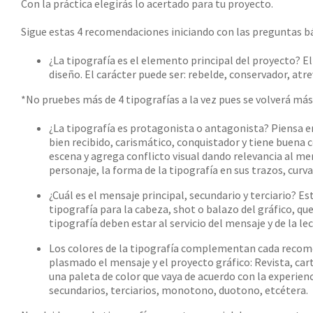
Con la práctica elegirás lo acertado para tu proyecto.
Sigue estas 4 recomendaciones iniciando con las preguntas bá
¿La tipografía es el elemento principal del proyecto? E
diseño. El carácter puede ser: rebelde, conservador, atre
*No pruebes más de 4 tipografías a la vez pues se volverá más d
¿La tipografía es protagonista o antagonista? Piensa en
bien recibido, carismático, conquistador y tiene buena c
escena y agrega conflicto visual dando relevancia al m
personaje, la forma de la tipografía en sus trazos, curva
¿Cuál es el mensaje principal, secundario y terciario? E
tipografía para la cabeza, shot o balazo del gráfico, que
tipografía deben estar al servicio del mensaje y de la lec
Los colores de la tipografía complementan cada recom
plasmado el mensaje y el proyecto gráfico: Revista, carte
una paleta de color que vaya de acuerdo con la experienc
secundarios, terciarios, monotono, duotono, etcétera.