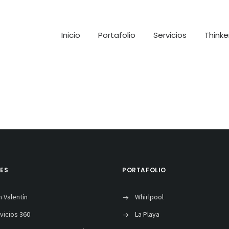
Inicio
Portafolio
Servicios
Thinke
TES
PORTAFOLIO
n Valentín
Whirlpool
vicios 360
La Playa